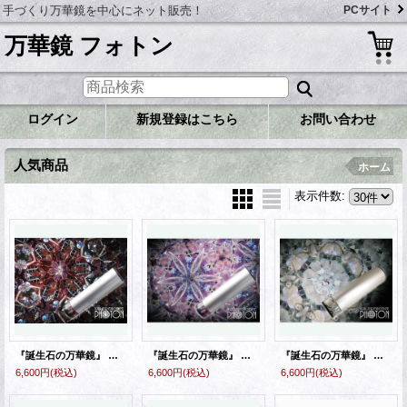
手づくり万華鏡を中心にネット販売！
PCサイト
万華鏡 フォトン
ログイン
新規登録はこちら
お問い合わせ
人気商品
ホーム
表示件数
:
『誕生石の万華鏡』 オイル万華鏡 １月 ガーネット
『誕生石の万華鏡』 オイル万華鏡 ２月 アメジスト
『誕生石の万華鏡』 オイル万華鏡 ３月 アクアマリン
6,600円
(税込)
6,600円
(税込)
6,600円
(税込)