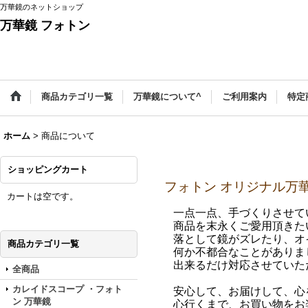
万華鏡のネットショップ
万華鏡 フォトン
商品カテゴリ一覧
万華鏡について^
ご利用案内
特定
ホーム
>
商品について
ショッピングカート
フォトン オリジナル万
カートは空です。
一点一点、手づくりさせて
商品を末永くご愛用頂きたい
落として鏡がズレたり、オ
商品カテゴリ一覧
何か不都合なことがありま
出来るだけ対応させていただ
全商品
カレイドスコープ ・フォト
安心して、お届けして、心を
ン 万華鏡
心行くまで、お買い物をお楽