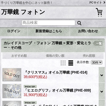
手づくり万華鏡を中心にネット販売！
PCサイト
万華鏡 フォトン
ログイン
新規登録はこちら
お問い合わせ
カレイドスコープ ・フォトン 万華鏡 > 変形・変化ミラ
一覧
ー・その他
おすすめ順
価格の安い順
売れ筋順
表示件数
:
『クリスマス』オイル万華鏡
[PHE-014]
39,600円
(税込)
「ヒエログリフ」オイル万華鏡
[PHE-009]
31,900円
(税込)