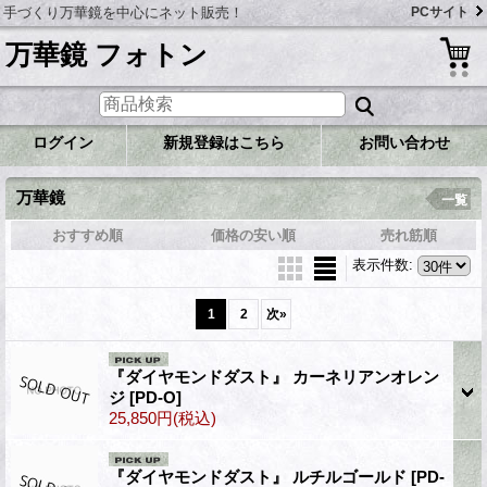
手づくり万華鏡を中心にネット販売！
PCサイト
万華鏡 フォトン
ログイン
新規登録はこちら
お問い合わせ
万華鏡
一覧
おすすめ順
価格の安い順
売れ筋順
表示件数
:
1
2
次
»
『ダイヤモンドダスト』 カーネリアンオレン
ジ
[PD-O]
25,850円
(税込)
『ダイヤモンドダスト』 ルチルゴールド
[PD-