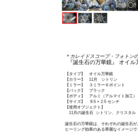
＊カレイドスコープ・フォトン
『誕生石の万華鏡』 オイル
【タイプ】 オイル万華鏡
【カラー】 11月 シトリン
【ミラー】 ３ミラー６ポイント
【バック】 ブラック
【ボディ】 アルミ（アルマイト加工）
【サイズ】 9.5 × 2.5 センチ
【使用オブジェクト】
11月の誕生石 シトリン、クリスタル
誕生石
の万華鏡は、それぞれの誕生石が
ヒーリング効果のある華麗なイメージで