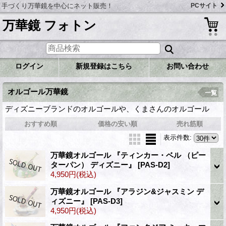
手づくり万華鏡を中心にネット販売！
PCサイト
万華鏡 フォトン
ログイン
新規登録はこちら
お問い合わせ
オルゴール万華鏡
一覧
ディズニーブランドのオルゴールや、くまさんのオルゴール
おすすめ順
価格の安い順
売れ筋順
表示件数
:
万華鏡オルゴール 『ティンカー・ベル （ピー
ターパン） ディズニー』
[PAS-D2]
4,950円
(税込)
万華鏡オルゴール 『アラジン&ジャスミン デ
ィズニー』
[PAS-D3]
4,950円
(税込)