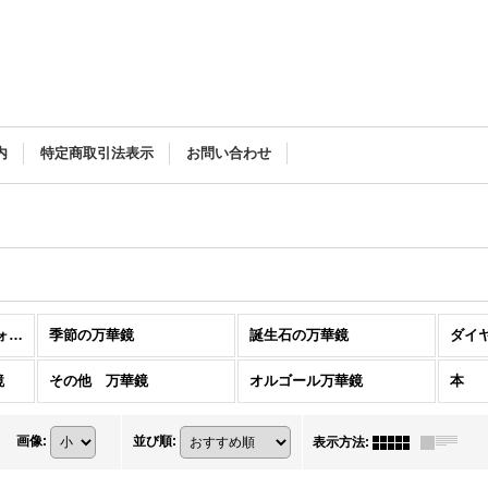
内
特定商取引法表示
お問い合わせ
カレイドスコープ ・フォトン 万華鏡
季節の万華鏡
誕生石の万華鏡
ダイ
鏡
その他 万華鏡
オルゴール万華鏡
本
画像
:
並び順
:
表示方法
: