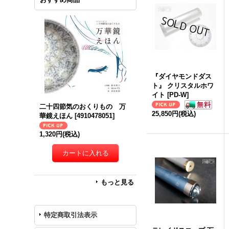
『ダイヤモンドダス
ト』 クリスタルホワ
イト
[
PD-W
]
二十四節気のおくりもの 万
25,850円
(税込)
華鏡えほん
[
4910478051
]
1,320円
(税込)
もっと見る
特定商取引法表示