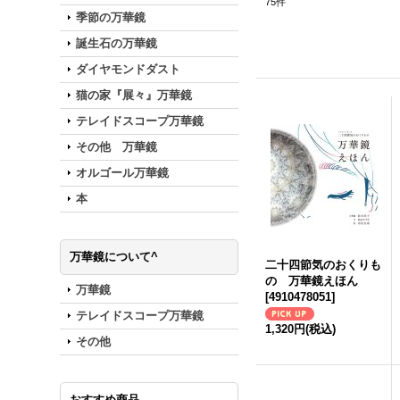
75
件
季節の万華鏡
誕生石の万華鏡
ダイヤモンドダスト
猫の家『展々』万華鏡
テレイドスコープ万華鏡
その他 万華鏡
オルゴール万華鏡
本
万華鏡について^
二十四節気のおくりも
の 万華鏡えほん
万華鏡
[
4910478051
]
テレイドスコープ万華鏡
1,320円
(税込)
その他
おすすめ商品