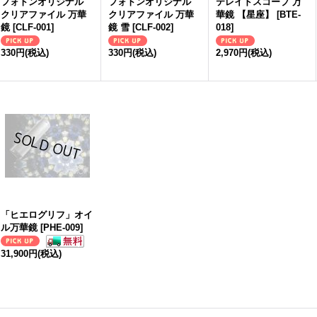
フォトンオリジナル
フォトンオリジナル
テレイドスコープ 万
クリアファイル 万華
クリアファイル 万華
華鏡 【星座】
[
BTE-
鏡
[
CLF-001
]
鏡 雪
[
CLF-002
]
018
]
330円
(税込)
330円
(税込)
2,970円
(税込)
「ヒエログリフ」オイ
ル万華鏡
[
PHE-009
]
31,900円
(税込)