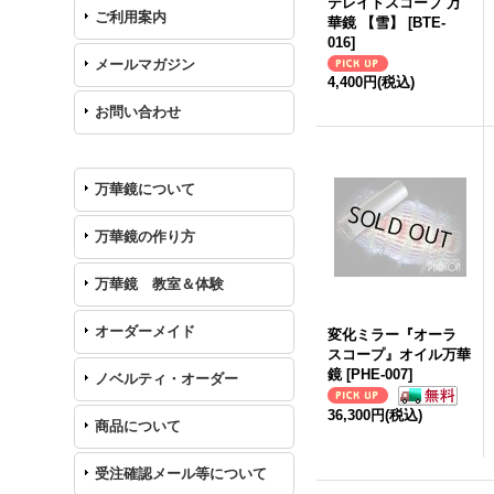
テレイドスコープ 万
ご利用案内
華鏡 【雪】
[
BTE-
016
]
メールマガジン
4,400円
(税込)
お問い合わせ
万華鏡について
万華鏡の作り方
万華鏡 教室＆体験
オーダーメイド
変化ミラー『オーラ
スコープ』オイル万華
鏡
[
PHE-007
]
ノベルティ・オーダー
36,300円
(税込)
商品について
受注確認メール等について