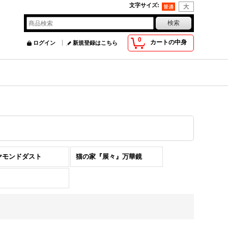
文字サイズ
:
0
カートの中身
ログイン
新規登録はこちら
ヤモンドダスト
猫の家『展々』万華鏡