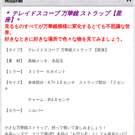
商品詳細
＊ テレイドスコープ 万華鏡 ストラップ【星
座】
＊
見るものすべてが万華鏡模様に変化するとても不思議な世
界。
好きなときに好きな場所で色々な物を見てみましょう。
【タイプ】 テレイドスコープ 万華鏡ストラップ 【星座】
【素 材】 真鍮メッキ、水晶玉
【ミラー】 ３ミラー ６ポイント
【サイズ】 本体部分：4.7× 1.0 センチ
ストラップ部分：7.2 セン
チ
チャーム：約1.8 センチ
【カラー】 シルバー
小さな万華鏡ストラップ。持って覗いて楽しみましょう！
水晶レンズで、クリア感UP! 水晶は『お守り石』としても有名なパワ