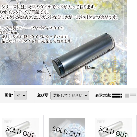
画像
:
並び順
:
表示方法
: