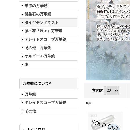
季節の万華鏡
誕生石の万華鏡
ダイヤモンドダスト
猫の家『展々』万華鏡
テレイドスコープ万華鏡
その他 万華鏡
オルゴール万華鏡
本
万華鏡について^
表示数
:
万華鏡
テレイドスコープ万華鏡
6
件
その他
おすすめ商品