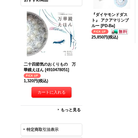
『ダイヤモンドダス
ト』 アクアマリンブ
ルー
[
PD-Ba
]
25,850円
(税込)
二十四節気のおくりもの 万
華鏡えほん
[
4910478051
]
1,320円
(税込)
もっと見る
特定商取引法表示