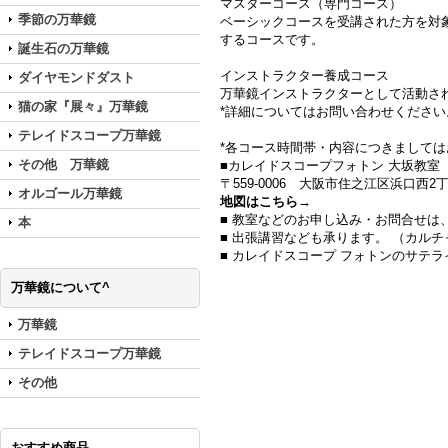
マスターコース（専門コース）
季節の万華鏡
ベーシックコースを受講された方を対
するコースです。
誕生石の万華鏡
インストラクター養成コース
ダイヤモンドダスト
万華鏡インストラクターとして活動さ
猫の家『展々』万華鏡
*詳細についてはお問い合わせください
テレイドスコープ万華鏡
*各コース時間帯・内容につきまして
その他 万華鏡
■カレイドスコープフォトン 大坂教室
〒559-0006 大阪市住之江区浜口西2丁
オルゴール万華鏡
地図はこちら→
■ 教室などのお申し込み・お問合せは
本
■ 出張講習なども承ります。 （カル
■ カレイドスコープ フォトンのサテ
万華鏡について^
万華鏡
テレイドスコープ万華鏡
その他
おすすめ商品