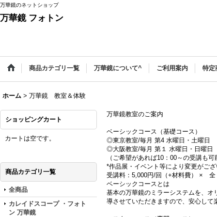
万華鏡のネットショップ
万華鏡 フォトン
商品カテゴリ一覧
万華鏡について^
ご利用案内
特定
ホーム
>
万華鏡 教室＆体験
万華鏡教室のご案内
ショッピングカート
ベーシックコース（基礎コース）
カートは空です。
◎東京教室/毎月 第4 水曜日・土曜日 1
◎大阪教室/毎月 第１ 水曜日・日曜日 
（ご希望があれば10：00～の受講も可
*作品展・イベント等により変更がござ
商品カテゴリ一覧
受講料：5,000円/回（+材料費） × 
ベーシックコースとは
全商品
基本の万華鏡のミラーシステムを、オ
導させていただきますので、安心して
カレイドスコープ ・フォト
ン 万華鏡