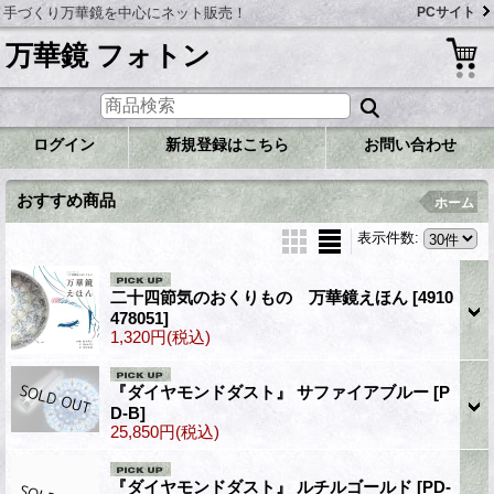
手づくり万華鏡を中心にネット販売！
PCサイト
万華鏡 フォトン
ログイン
新規登録はこちら
お問い合わせ
おすすめ商品
ホーム
表示件数
:
二十四節気のおくりもの 万華鏡えほん
[4910
478051]
1,320円
(税込)
『ダイヤモンドダスト』 サファイアブルー
[P
D-B]
25,850円
(税込)
『ダイヤモンドダスト』 ルチルゴールド
[PD-