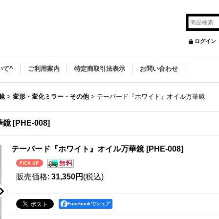
ログイン
いて^
ご利用案内
特定商取引法表示
お問い合わせ
鏡
>
変形・変化ミラー・その他
>
テーパード『ホワイト』オイル万華鏡
華鏡
[
PHE-008
]
テーパード『ホワイト』オイル万華鏡
[
PHE-008
]
販売価格
:
31,350円
(税込)
Facebookでシェア