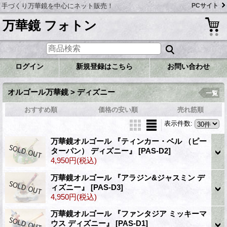
手づくり万華鏡を中心にネット販売！
PCサイト
万華鏡 フォトン
ログイン
新規登録はこちら
お問い合わせ
オルゴール万華鏡 > ディズニー
一覧
おすすめ順
価格の安い順
売れ筋順
表示件数
:
万華鏡オルゴール 『ティンカー・ベル （ピー
ターパン） ディズニー』
[PAS-D2]
4,950円
(税込)
万華鏡オルゴール 『アラジン&ジャスミン デ
ィズニー』
[PAS-D3]
4,950円
(税込)
万華鏡オルゴール 『ファンタジア ミッキーマ
ウス ディズニー』
[PAS-D1]