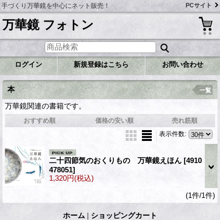
手づくり万華鏡を中心にネット販売！
PCサイト
万華鏡 フォトン
ログイン
新規登録はこちら
お問い合わせ
本
一覧
万華鏡関連の書籍です。
おすすめ順
価格の安い順
売れ筋順
表示件数
:
二十四節気のおくりもの 万華鏡えほん
[4910
478051]
1,320円
(税込)
(1件/1件)
ホーム
|
ショッピングカート