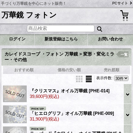
手づくり万華鏡を中心にネット販売！
PCサイト
万華鏡 フォトン
ログイン
新規登録はこちら
お問い合わせ
カレイドスコープ ・フォトン 万華鏡 > 変形・変化ミラ
一覧
ー・その他
おすすめ順
価格の安い順
売れ筋順
表示件数
:
『クリスマス』オイル万華鏡
[PHE-014]
39,600円
(税込)
「ヒエログリフ」オイル万華鏡
[PHE-009]
31,900円
(税込)