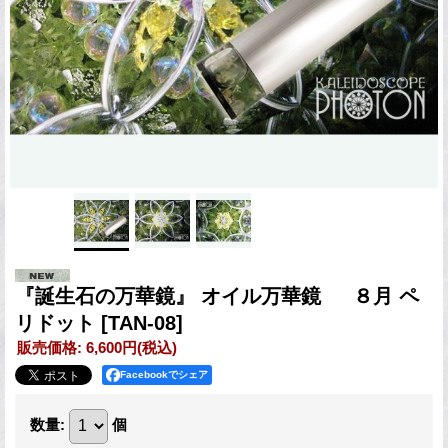
『誕生石の万華鏡』 オイル万華鏡 ８月 ペ
リドット
[TAN-08]
販売価格
:
6,600円
(税込)
Facebookでシェア
数量
:
個