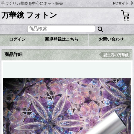
手づくり万華鏡を中心にネット販売！
PCサイト
万華鏡 フォトン
ログイン
新規登録はこちら
お問い合わせ
商品詳細
誕生石の万華鏡